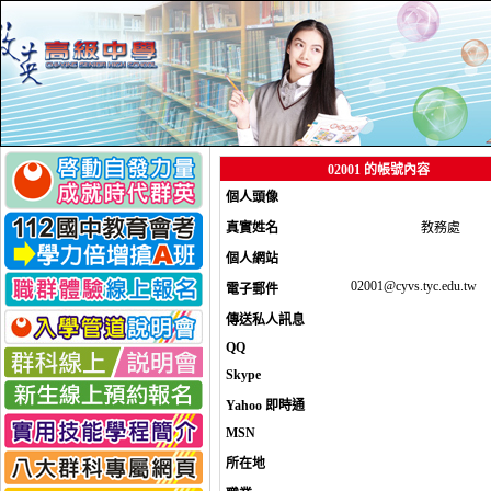
_
02001 的帳號內容
個人頭像
真實姓名
教務處
個人網站
02001@cyvs.tyc.edu.tw
電子郵件
傳送私人訊息
QQ
Skype
Yahoo 即時通
MSN
所在地