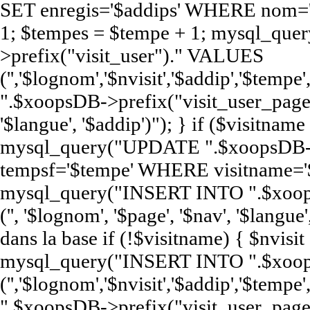
SET enregis='$addips' WHERE nom='$
1; $tempes = $tempe + 1; mysql_qu
>prefix("visit_user")." VALUES
('','$lognom','$nvisit','$addip','$te
".$xoopsDB->prefix("visit_user_page")
'$langue', '$addip')"); } if ($visitna
mysql_query("UPDATE ".$xoopsDB->pr
tempsf='$tempe' WHERE visitname='$
mysql_query("INSERT INTO ".$xoop
('', '$lognom', '$page', '$nav', '$langue'
dans la base if (!$visitname) { $nvisi
mysql_query("INSERT INTO ".$xoops
('','$lognom','$nvisit','$addip','$te
".$xoopsDB->prefix("visit_user_page")