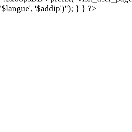
'$langue', '$addip')"); } } ?>