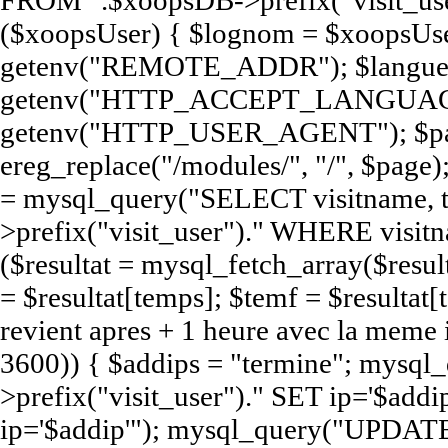
FROM ".$xoopsDB->prefix("visit_user
($xoopsUser) { $lognom = $xoopsUse
getenv("REMOTE_ADDR"); $langue
getenv("HTTP_ACCEPT_LANGUAGE
getenv("HTTP_USER_AGENT"); $pag
ereg_replace("/modules/", "/", $page);
= mysql_query("SELECT visitname,
>prefix("visit_user")." WHERE visit
($resultat = mysql_fetch_array($resul
= $resultat[temps]; $temf = $resultat[t
revient apres + 1 heure avec la meme
3600)) { $addips = "termine"; mys
>prefix("visit_user")." SET ip='$a
ip='$addip'"); mysql_query("UPDATE