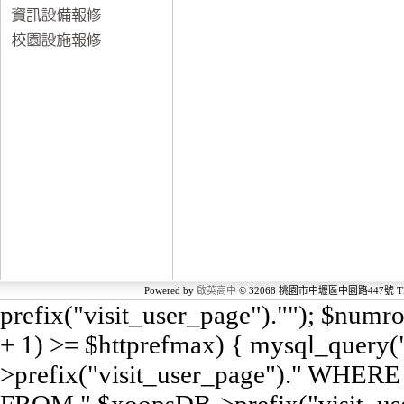
Powered by
啟英高中
© 32068 桃園市中壢區中園路447號 TEL
prefix("visit_user_page").""); $num
+ 1) >= $httprefmax) { mysql_query
>prefix("visit_user_page")." WHERE e