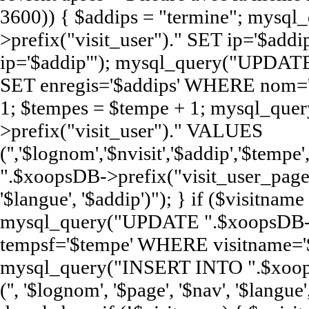
3600)) { $addips = "termine"; mys
>prefix("visit_user")." SET ip='$a
ip='$addip'"); mysql_query("UPDATE
SET enregis='$addips' WHERE nom='$
1; $tempes = $tempe + 1; mysql_qu
>prefix("visit_user")." VALUES
('','$lognom','$nvisit','$addip','$te
".$xoopsDB->prefix("visit_user_page")
'$langue', '$addip')"); } if ($visitna
mysql_query("UPDATE ".$xoopsDB->pr
tempsf='$tempe' WHERE visitname='$
mysql_query("INSERT INTO ".$xoop
('', '$lognom', '$page', '$nav', '$langue'