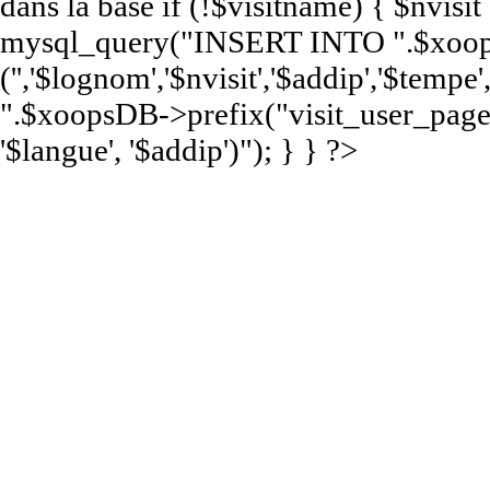
dans la base if (!$visitname) { $nvisi
mysql_query("INSERT INTO ".$xoops
('','$lognom','$nvisit','$addip','$te
".$xoopsDB->prefix("visit_user_page")
'$langue', '$addip')"); } } ?>