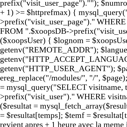
prefix("visit_user_page").""); $num
+ 1) >= $httprefmax) { mysql_query
>prefix("visit_user_page")." WHERE e
FROM ".$xoopsDB->prefix("visit_user
($xoopsUser) { $lognom = $xoopsUse
getenv("REMOTE_ADDR"); $langue
getenv("HTTP_ACCEPT_LANGUAGE
getenv("HTTP_USER_AGENT"); $pag
ereg_replace("/modules/", "/", $page);
= mysql_query("SELECT visitname,
>prefix("visit_user")." WHERE visit
($resultat = mysql_fetch_array($resul
= $resultat[temps]; $temf = $resultat[t
revient apres + 1 heure avec la meme