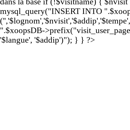
dans la base if (!$visitname) { $nvisi
mysql_query("INSERT INTO ".$xoops
('','$lognom','$nvisit','$addip','$te
".$xoopsDB->prefix("visit_user_page")
'$langue', '$addip')"); } } ?>