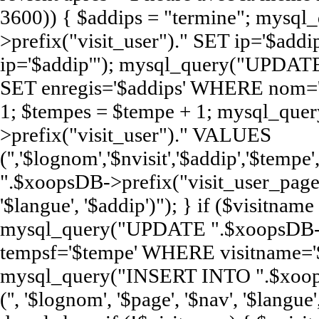
3600)) { $addips = "termine"; mys
>prefix("visit_user")." SET ip='$a
ip='$addip'"); mysql_query("UPDATE
SET enregis='$addips' WHERE nom='$
1; $tempes = $tempe + 1; mysql_qu
>prefix("visit_user")." VALUES
('','$lognom','$nvisit','$addip','$te
".$xoopsDB->prefix("visit_user_page")
'$langue', '$addip')"); } if ($visitna
mysql_query("UPDATE ".$xoopsDB->pr
tempsf='$tempe' WHERE visitname='$
mysql_query("INSERT INTO ".$xoop
('', '$lognom', '$page', '$nav', '$langue'