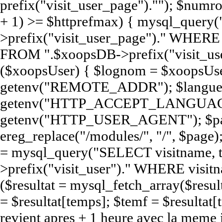
prefix("visit_user_page").""); $num
+ 1) >= $httprefmax) { mysql_query
>prefix("visit_user_page")." WHERE e
FROM ".$xoopsDB->prefix("visit_user
($xoopsUser) { $lognom = $xoopsUse
getenv("REMOTE_ADDR"); $langue
getenv("HTTP_ACCEPT_LANGUAGE
getenv("HTTP_USER_AGENT"); $pag
ereg_replace("/modules/", "/", $page);
= mysql_query("SELECT visitname,
>prefix("visit_user")." WHERE visit
($resultat = mysql_fetch_array($resul
= $resultat[temps]; $temf = $resultat[t
revient apres + 1 heure avec la meme