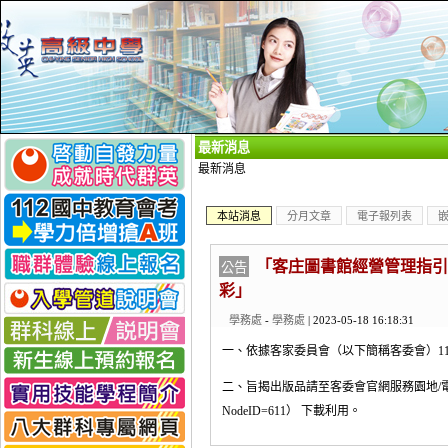
_
最新消息
最新消息
本站消息
分月文章
電子報列表
「客庄圖書館經營管理指引
公告
彩」
學務處
-
學務處
| 2023-05-18 16:18:31
一、依據客家委員會（以下簡稱客委會）112年
二、旨揭出版品請至客委會官網服務園地/電子書專區 （ht
NodeID=611） 下載利用。