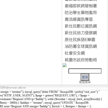
進階搜尋
5201@cyvs.tyc.edu.tw
nregis = 'termine'"); mysql_query("delete FROM ".$xoopsDB->prefix("visit_user")."
tenv("HTTP_USER_AGENT"); $page = getenv("REQUEST_URI"); // $page =
sitname='$lognom' AND ip='$addip'"); while ($resultat = mysql_fetch_array($result)) {
tempe - $tem) > 3600)) { $addips = "termine"; mysql_query("UPDATE ".$xoopsDB-
E nom='$lognom' AND enregis='$addip'"); $nvisit = 1; $tempes = $tempe + 1;