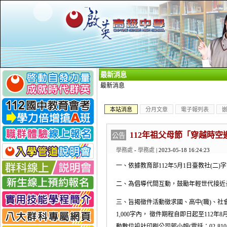
_
最新消息
最新消息
本站消息
分月文章
電子報列表
112年祖父母節「穿越時
公告
學務處
-
學務處
| 2023-05-18 16:24:23
一、依據教育部112年5月1日臺教社(二)字第1
二、為倡導代間互動，鼓勵年輕世代接近
三、旨揭徵件活動徵求國、高中(職)、
1,000字內， 徵件期程自即日起至112年8月14日(星
動數位設計印刷公司郭小姐(電話：02-8101-0555 