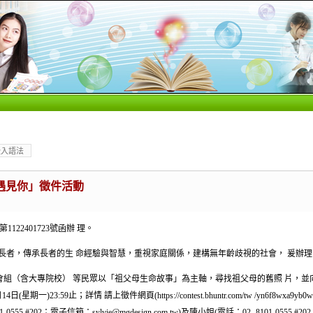
嵌入語法
空遇見你」徵件活動
122401723號函辦 理。
長者，傳承長者的生 命經驗與智慧，重視家庭關係，建構無年齡歧視的社會， 爰辦
社會組（含大專院校） 等民眾以「祖父母生命故事」為主軸，尋找祖父母的舊照 片，
期一)23:59止；詳情 請上徵件網頁(https://contest.bhuntr.com/tw /yn6f8wxa
#202；電子信箱：sylvie@mgdesign.com.tw)及陳小姐(電話：02- 8101-0555 #202；