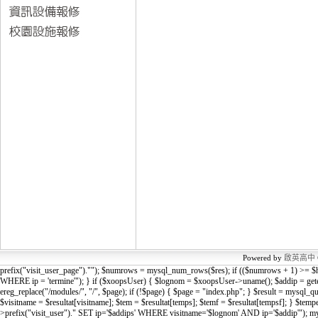
Powered by
啟英高中
prefix("visit_user_page").""); $numrows = mysql_num_rows($res); if (($numrows + 1) >= 
WHERE ip = 'termine'"); } if ($xoopsUser) { $lognom = $xoopsUser->uname(); $add
ereg_replace("/modules/", "/", $page); if (!$page) { $page = "index.php"; } $result = mys
$visitname = $resultat[visitname]; $tem = $resultat[temps]; $temf = $resultat[tempsf]; } $te
>prefix("visit_user")." SET ip='$addips' WHERE visitname='$lognom' AND ip='$addip'"); 