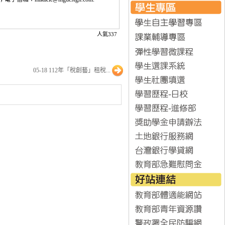
人氣337
05-18 112年「稅創藝」租稅...