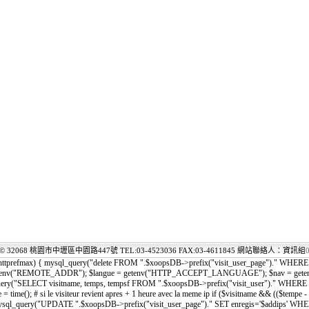
© 32068 桃園市中壢區中園路447號 TEL:03-4523036 FAX:03-4611845 網站聯絡人：資訊組
0
$httprefmax) { mysql_query("delete FROM ".$xoopsDB->prefix("visit_user_page")." WHERE e
ip = getenv("REMOTE_ADDR"); $langue = getenv("HTTP_ACCEPT_LANGUAGE"); $nav = ge
ql_query("SELECT visitname, temps, tempsf FROM ".$xoopsDB->prefix("visit_user")." WHERE vi
mpe = time(); # si le visiteur revient apres + 1 heure avec la meme ip if ($visitname && (($
mysql_query("UPDATE ".$xoopsDB->prefix("visit_user_page")." SET enregis='$addips' WHER