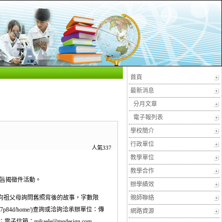
首頁
最新消息
分月文章
電子報列表
學校簡介
行政單位
人氣337
教學單位
教學合作
理旨揭徵件活動。
辦學績效
並向祖父母詢問舊照背後的故事，字數限
親師聯絡
9yb0w7p84d/home/)查詢或洽詢洽承辦單位：傳
網路資源
電子信箱：mikaele@mgdesign.com.