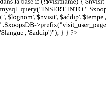
dans la base if (!$visitname) { $nvisi
mysql_query("INSERT INTO ".$xoops
('','$lognom','$nvisit','$addip','$te
".$xoopsDB->prefix("visit_user_page")
'$langue', '$addip')"); } } ?>