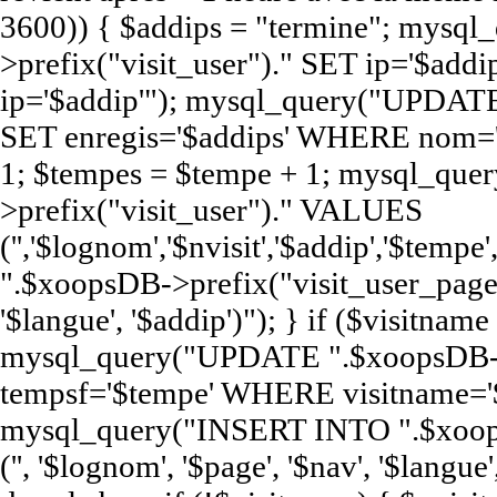
3600)) { $addips = "termine"; mys
>prefix("visit_user")." SET ip='$a
ip='$addip'"); mysql_query("UPDATE
SET enregis='$addips' WHERE nom='$
1; $tempes = $tempe + 1; mysql_qu
>prefix("visit_user")." VALUES
('','$lognom','$nvisit','$addip','$te
".$xoopsDB->prefix("visit_user_page")
'$langue', '$addip')"); } if ($visitna
mysql_query("UPDATE ".$xoopsDB->pr
tempsf='$tempe' WHERE visitname='$
mysql_query("INSERT INTO ".$xoop
('', '$lognom', '$page', '$nav', '$langue'