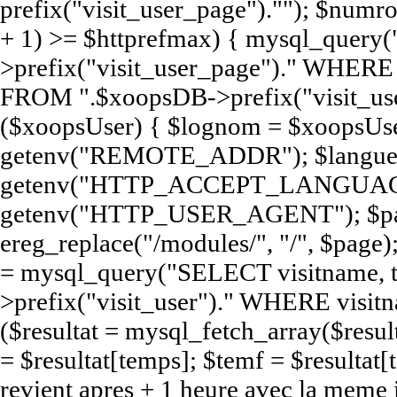
prefix("visit_user_page").""); $num
+ 1) >= $httprefmax) { mysql_query
>prefix("visit_user_page")." WHERE e
FROM ".$xoopsDB->prefix("visit_user
($xoopsUser) { $lognom = $xoopsUse
getenv("REMOTE_ADDR"); $langue
getenv("HTTP_ACCEPT_LANGUAGE
getenv("HTTP_USER_AGENT"); $pag
ereg_replace("/modules/", "/", $page);
= mysql_query("SELECT visitname,
>prefix("visit_user")." WHERE visit
($resultat = mysql_fetch_array($resul
= $resultat[temps]; $temf = $resultat[t
revient apres + 1 heure avec la meme