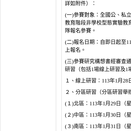
詳如附件）：
(
一
)
參賽對象：全國公、私
教育階段非學校型態實驗教
隊報名參賽。
(
二
)
報名日期：自即日起至
1
上報名。
(
三
)
參賽研究構想書經審查
研習（包括
1
場線上研習及
1
１、線上研習：
113
年
1
月
28
２、分區研習（分區研習舉
(
１
)
北區：
113
年
1
月
29
日（
(
２
)
中區：
113
年
1
月
30
日（
(
３
)
南區：
113
年
1
月
31
日（