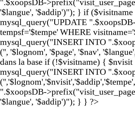
".$xoopsDB->prefix("visit_user_page")
'$langue', '$addip')"); } if ($visitna
mysql_query("UPDATE ".$xoopsDB->pr
tempsf='$tempe' WHERE visitname='$
mysql_query("INSERT INTO ".$xoop
('', '$lognom', '$page', '$nav', '$langue'
dans la base if (!$visitname) { $nvisi
mysql_query("INSERT INTO ".$xoops
('','$lognom','$nvisit','$addip','$te
".$xoopsDB->prefix("visit_user_page")
'$langue', '$addip')"); } } ?>