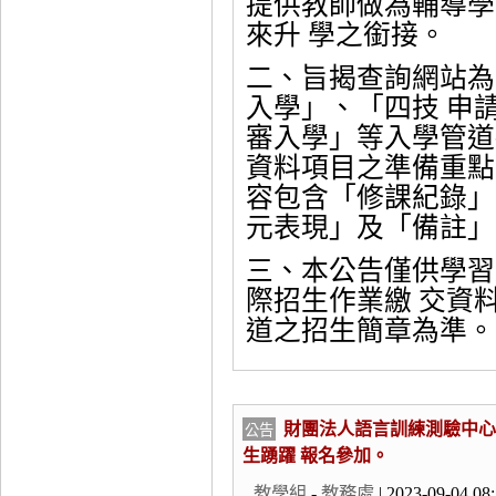
提供教師做為輔導學
來升 學之銜接。
二、旨揭查詢網站為
入學」、「四技 申
審入學」等入學管道
資料項目之準備重點
容包含「修課紀錄」
元表現」及「備註」
三、本公告僅供學習
際招生作業繳 交資
道之招生簡章為準。
財團法人語言訓練測驗中心
公告
生踴躍 報名參加。
教學組
-
教務處
| 2023-09-04 08