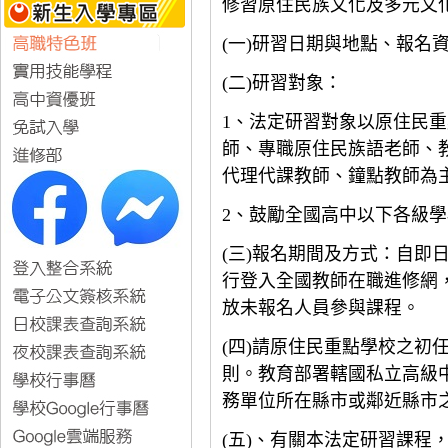
修習原住民族文化及多元文
(
一
)
研習日期與地點、報名
(
二
)
研習對象：
1
、法定研習對象以原住民重
師、專職原住民族語老師、
代理代課教師、鐘點教師為
2
、鼓勵全國高中以下各級學
(
三
)
報名期間及方式：自即
行登入全國教師在職進修網
放未報名人員參與課程。
(
四
)
請原住民重點學校之初
則。教育部署轄國私立高級
務單位所在縣市或鄰近縣市
(
五
)
、有關本法定研習課程