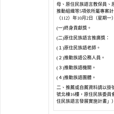
母、原住民族語言教保員、
推動組織等
5
項依所屬專案計
（
112
）年
10
月
2
日（星期一
(
一
)
終身貢獻獎。
(
二
)
原住民族語言推廣獎：
(
１
)
原住民族語老師。
(
２
)
推動族語公務人員。
(
３
)
推動族語機關。
(
４
)
推動族語團體。
二、推薦或自薦資料請以掛
號北棟
16
樓，原住民族委員
住民族語言發展實施計畫」