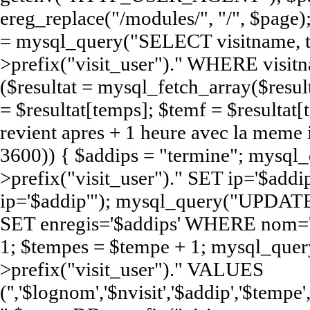
ereg_replace("/modules/", "/", $page);
= mysql_query("SELECT visitname,
>prefix("visit_user")." WHERE visit
($resultat = mysql_fetch_array($resul
= $resultat[temps]; $temf = $resultat[t
revient apres + 1 heure avec la meme
3600)) { $addips = "termine"; mys
>prefix("visit_user")." SET ip='$a
ip='$addip'"); mysql_query("UPDATE
SET enregis='$addips' WHERE nom='$
1; $tempes = $tempe + 1; mysql_qu
>prefix("visit_user")." VALUES
('','$lognom','$nvisit','$addip','$te