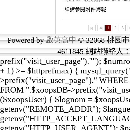
詳請參閱附件海報
1
2
3
Powered by
啟英高中
© 32068 桃園市
4611845 網站聯絡
prefix("visit_user_page").""); $num
+ 1) >= $httprefmax) { mysql_query
>prefix("visit_user_page")." WHERE e
FROM ".$xoopsDB->prefix("visit_user
($xoopsUser) { $lognom = $xoopsUse
getenv("REMOTE_ADDR"); $langue
getenv("HTTP_ACCEPT_LANGUAGE
getenv("HTTP_USER_AGENT"); $pag