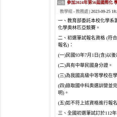
參加2024年第56屆國際
公告
教學組
-
教務處
| 2023-09-25 18
一、教育部委託本校化學系籌組
化學奧林匹亞競賽。
二、初選筆試報名資格 (符
報名)：
(一)民國93年7月1日(含)以
(二)具有中華民國身分證。
(三)為我國高級中等學校在
(四)錄取國中科奧選訓營並
明)。
(五)如不符上述資格進行報
三、全國初選筆試訂於112年1