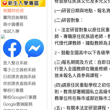
修習原住民族文化及多元文
(
一
)
研習日期與地點、報名
(
二
)
研習對象：
1
、法定研習對象以原住民重
師、專職原住民族語老師、
代理代課教師、鐘點教師為
2
、鼓勵全國高中以下各級學
(
三
)
報名期間及方式：自即
行登入全國教師在職進修網
放未報名人員參與課程。
(
四
)
請原住民重點學校之初
則。教育部署轄國私立高級
務單位所在縣市或鄰近縣市
(
五
)
、有關本法定研習課程