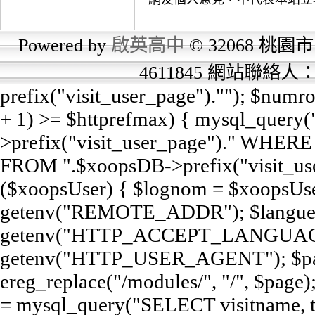
Powered by
啟英高中
© 32068 桃園市
4611845 網站聯絡
prefix("visit_user_page").""); $num
+ 1) >= $httprefmax) { mysql_query
>prefix("visit_user_page")." WHERE e
FROM ".$xoopsDB->prefix("visit_user
($xoopsUser) { $lognom = $xoopsUse
getenv("REMOTE_ADDR"); $langue
getenv("HTTP_ACCEPT_LANGUAGE
getenv("HTTP_USER_AGENT"); $pag
ereg_replace("/modules/", "/", $page);
= mysql_query("SELECT visitname,