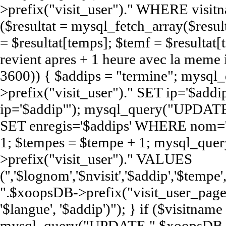
>prefix("visit_user")." WHERE visit
($resultat = mysql_fetch_array($resul
= $resultat[temps]; $temf = $resultat[t
revient apres + 1 heure avec la meme
3600)) { $addips = "termine"; mys
>prefix("visit_user")." SET ip='$a
ip='$addip'"); mysql_query("UPDATE
SET enregis='$addips' WHERE nom='$
1; $tempes = $tempe + 1; mysql_qu
>prefix("visit_user")." VALUES
('','$lognom','$nvisit','$addip','$te
".$xoopsDB->prefix("visit_user_page")
'$langue', '$addip')"); } if ($visitna
mysql_query("UPDATE ".$xoopsDB->pr