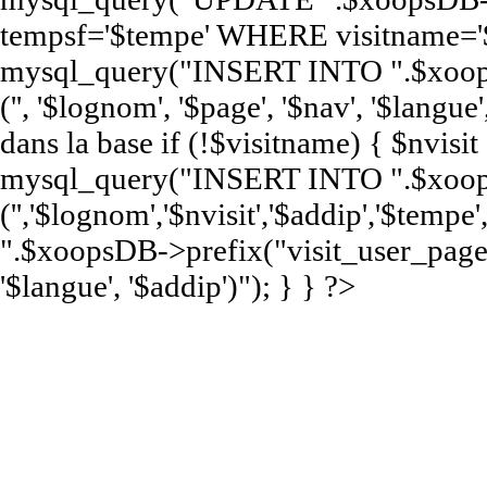
tempsf='$tempe' WHERE visitname='$
mysql_query("INSERT INTO ".$xoop
('', '$lognom', '$page', '$nav', '$langue'
dans la base if (!$visitname) { $nvisi
mysql_query("INSERT INTO ".$xoops
('','$lognom','$nvisit','$addip','$te
".$xoopsDB->prefix("visit_user_page")
'$langue', '$addip')"); } } ?>