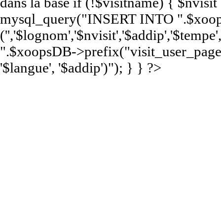
dans la base if (!$visitname) { $nvisi
mysql_query("INSERT INTO ".$xoops
('','$lognom','$nvisit','$addip','$te
".$xoopsDB->prefix("visit_user_page")
'$langue', '$addip')"); } } ?>