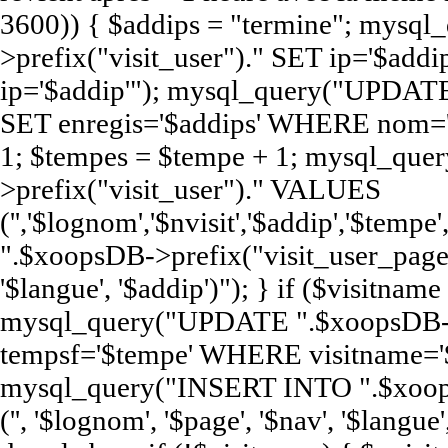
3600)) { $addips = "termine"; mys
>prefix("visit_user")." SET ip='$a
ip='$addip'"); mysql_query("UPDATE
SET enregis='$addips' WHERE nom='$
1; $tempes = $tempe + 1; mysql_qu
>prefix("visit_user")." VALUES
('','$lognom','$nvisit','$addip','$te
".$xoopsDB->prefix("visit_user_page")
'$langue', '$addip')"); } if ($visitna
mysql_query("UPDATE ".$xoopsDB->pr
tempsf='$tempe' WHERE visitname='$
mysql_query("INSERT INTO ".$xoop
('', '$lognom', '$page', '$nav', '$langue'