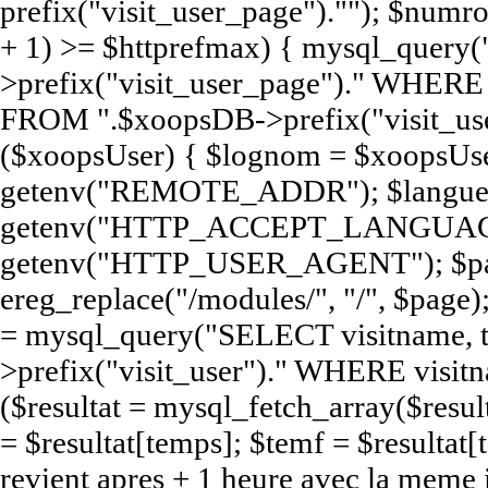
prefix("visit_user_page").""); $num
+ 1) >= $httprefmax) { mysql_query
>prefix("visit_user_page")." WHERE e
FROM ".$xoopsDB->prefix("visit_user
($xoopsUser) { $lognom = $xoopsUse
getenv("REMOTE_ADDR"); $langue
getenv("HTTP_ACCEPT_LANGUAGE
getenv("HTTP_USER_AGENT"); $pag
ereg_replace("/modules/", "/", $page);
= mysql_query("SELECT visitname,
>prefix("visit_user")." WHERE visit
($resultat = mysql_fetch_array($resul
= $resultat[temps]; $temf = $resultat[t
revient apres + 1 heure avec la meme