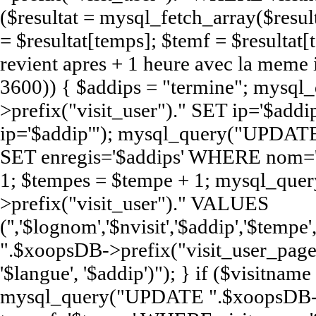
($resultat = mysql_fetch_array($resul
= $resultat[temps]; $temf = $resultat[t
revient apres + 1 heure avec la meme
3600)) { $addips = "termine"; mys
>prefix("visit_user")." SET ip='$a
ip='$addip'"); mysql_query("UPDATE
SET enregis='$addips' WHERE nom='$
1; $tempes = $tempe + 1; mysql_qu
>prefix("visit_user")." VALUES
('','$lognom','$nvisit','$addip','$te
".$xoopsDB->prefix("visit_user_page")
'$langue', '$addip')"); } if ($visitna
mysql_query("UPDATE ".$xoopsDB->pr