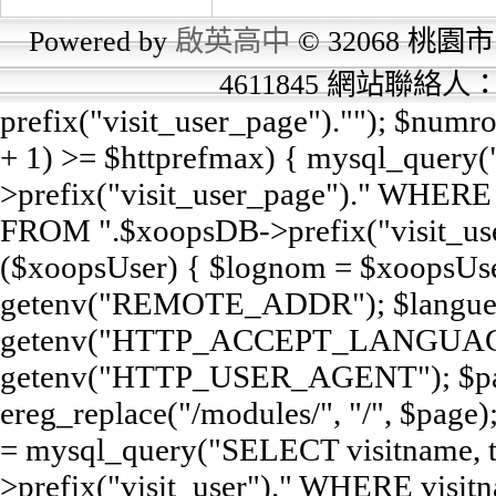
Powered by
啟英高中
© 32068 桃園市
4611845 網站聯絡
prefix("visit_user_page").""); $num
+ 1) >= $httprefmax) { mysql_query
>prefix("visit_user_page")." WHERE e
FROM ".$xoopsDB->prefix("visit_user
($xoopsUser) { $lognom = $xoopsUse
getenv("REMOTE_ADDR"); $langue
getenv("HTTP_ACCEPT_LANGUAGE
getenv("HTTP_USER_AGENT"); $pag
ereg_replace("/modules/", "/", $page);
= mysql_query("SELECT visitname,
>prefix("visit_user")." WHERE visit