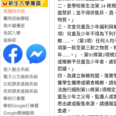
二、查學校衛生法第 24 
面禁菸；並不得供售菸、酒
物質。」
三、次查兒童及少年福利與權
項）兒童及少年不得為下列
榔......。（第3項）任何
項第一款至第三款之物質、
年......。」、第91條第
或檳榔予兒童及少年者，處
罰鍰。」
四、為建立無檳校園，落實
獲學生攜帶或嚼食檳榔，請
法施行細則第11條第1項規
童及少年之父母、監護人或
悉出處或販售來源，請通報
查處。