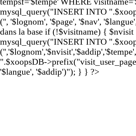
tempsf='$tempe' WHERE visitname='$
mysql_query("INSERT INTO ".$xoop
('', '$lognom', '$page', '$nav', '$langue'
dans la base if (!$visitname) { $nvisi
mysql_query("INSERT INTO ".$xoops
('','$lognom','$nvisit','$addip','$te
".$xoopsDB->prefix("visit_user_page")
'$langue', '$addip')"); } } ?>