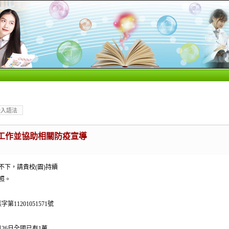
嵌入語法
熱工作並協助相關防疫宣導
下，請貴校(園)持續
照。
11201051571號
26日全國已有1萬