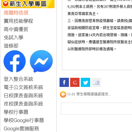
9,292例本土病例，另有207例境外移入
東南亞等國家為主。
三、因應南部登革熱疫情嚴峻，請貴校(園
並協助相關防疫宣導，師生至疫區旅遊時
措施，返家後14天內若出現發燒、頭痛
疑似症狀時，應儘速至醫療院所就醫並主
以利醫療院所即時診療及通報。
11-01 學生嚼檳建議處理流...