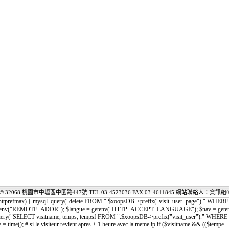
© 32068 桃園市中壢區中園路447號 TEL:03-4523036 FAX:03-4611845 網站聯絡人：資訊組
0
$httprefmax) { mysql_query("delete FROM ".$xoopsDB->prefix("visit_user_page")." WHERE e
ip = getenv("REMOTE_ADDR"); $langue = getenv("HTTP_ACCEPT_LANGUAGE"); $nav = ge
ql_query("SELECT visitname, temps, tempsf FROM ".$xoopsDB->prefix("visit_user")." WHERE vi
mpe = time(); # si le visiteur revient apres + 1 heure avec la meme ip if ($visitname && (($