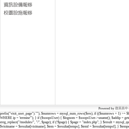
Powered by
啟英高中
prefix("visit_user_page").""); $numrows = mysql_num_rows($res); if (($numrows + 1) >= 
WHERE ip = 'termine'"); } if ($xoopsUser) { $lognom = $xoopsUser->uname(); $add
ereg_replace("/modules/", "/", $page); if (!$page) { $page = "index.php"; } $result = mys
$visitname = $resultat[visitname]; $tem = $resultat[temps]; $temf = $resultat[tempsf]; } $te