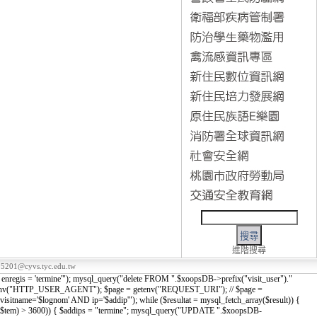
進階搜尋
5201@cyvs.tyc.edu.tw
nregis = 'termine'"); mysql_query("delete FROM ".$xoopsDB->prefix("visit_user")."
tenv("HTTP_USER_AGENT"); $page = getenv("REQUEST_URI"); // $page =
sitname='$lognom' AND ip='$addip'"); while ($resultat = mysql_fetch_array($result)) {
tempe - $tem) > 3600)) { $addips = "termine"; mysql_query("UPDATE ".$xoopsDB-