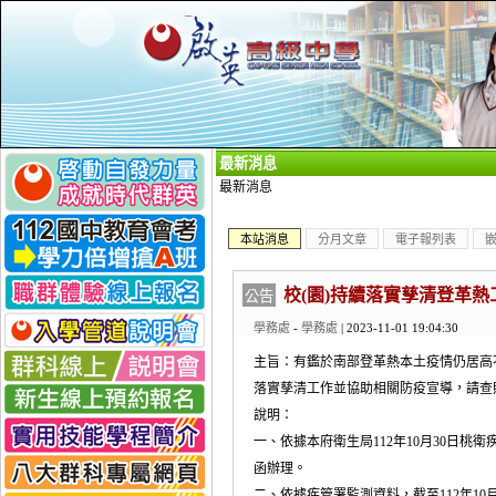
_
最新消息
最新消息
本站消息
分月文章
電子報列表
校(園)持續落實孳清登革
公告
學務處
-
學務處
| 2023-11-01 19:04:30
主旨：有鑑於南部登革熱本土疫情仍居高不
落實孳清工作並協助相關防疫宣導，請查
說明：
一、依據本府衛生局112年10月30日桃衛疾字第
函辦理。
二、依據疾管署監測資料，截至112年10月