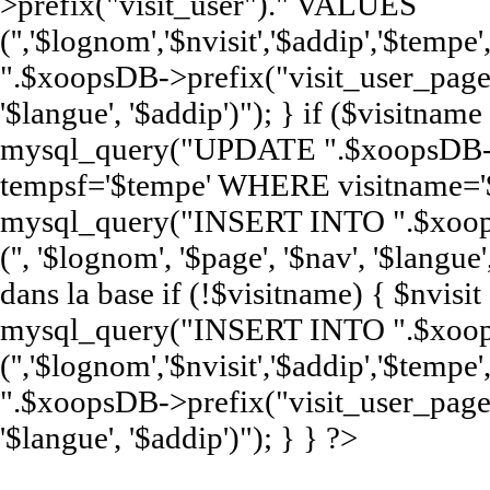
>prefix("visit_user")." VALUES
('','$lognom','$nvisit','$addip','$te
".$xoopsDB->prefix("visit_user_page")
'$langue', '$addip')"); } if ($visitna
mysql_query("UPDATE ".$xoopsDB->pr
tempsf='$tempe' WHERE visitname='$
mysql_query("INSERT INTO ".$xoop
('', '$lognom', '$page', '$nav', '$langue'
dans la base if (!$visitname) { $nvisi
mysql_query("INSERT INTO ".$xoops
('','$lognom','$nvisit','$addip','$te
".$xoopsDB->prefix("visit_user_page")
'$langue', '$addip')"); } } ?>