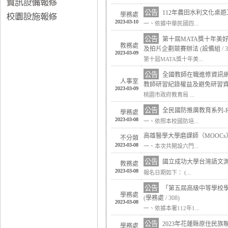
公告
112年農田水利文化桌
學務處
2023-03-10
一、依據中華民國四...
公告
第十屆MATA獎十年美好B
教務處
及拍片企劃競賽辦法
(
設備組
/ 
2023-03-09
第十屆MATA獎十年美...
公告
全國教師在職進修資訊
人事室
教師研習紀錄權益及避免研習
2023-03-09
桃園市政府教育局 ...
公告
全民國防推廣教育系列-R
學務處
2023-03-08
一、依照本校國防培...
高雄醫學大學磨課師（MOOC
不分類
2023-03-08
一、本次共開設六門...
公告
國立成功大學台灣語文測
教務處
2023-03-08
報名日期如下： (...
公告
「第五屆高級中等學校學
學務處
(
學務處
/ 308)
2023-03-08
一、依據本署112年1...
公告
2023年花蓮縣原住民族
學務處