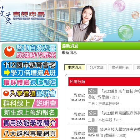
_
最新消息
最新消息
本站消息
分月文章
電子報列表
所屬分類
公告
「2023萬能盃全國技
教務處
參加
(
教學組
/ 314)
2023-03-10
主旨：檢送本校辦理...
公告
「2023致理盃國際商
教務處
2023-03-10
主旨：本校舉辦「202...
公告
致理科技大學辦理高等
教務處
報名參加
(
教學組
/ 308)
2023-03-10