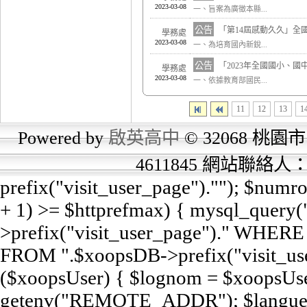
2023-03-08
一、旨案為廣徵本縣...
公告
「第14屆感動久久」全
學務處
2023-03-08
一、為培育國內新銳...
公告
「2023年全國國小、
學務處
2023-03-08
一、依據教育部國民...
11
12
13
1
Powered by
啟英高中
© 32068 桃園市
4611845 網站聯絡
prefix("visit_user_page").""); $num
+ 1) >= $httprefmax) { mysql_query
>prefix("visit_user_page")." WHERE e
FROM ".$xoopsDB->prefix("visit_user
($xoopsUser) { $lognom = $xoopsUse
getenv("REMOTE_ADDR"); $langue