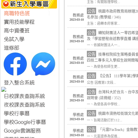
主旨：有關致理學校...
公告
桃園市政府教育局辦理2
教務處
名參加
(
教學組
/ 346)
2023-03-10
主旨：函轉本府客家...
公告
轉知財團法人一零四希望
教務處
及「學習歷程自述教學直播 講
2023-03-10
一、依據財團法人一...
公告
技專校院招生策略委員會
教務處
四技二專多元入學招生說明簡
2023-03-10
一、為使各校師生更...
公告
【公告】 111學年第2
教務處
2023-03-10
公告 因應第1次段...
公告
台灣科大於台北、台中及
教務處
說明會
(
註冊組
/ 352)
2023-03-10
一、為使各高中學校...
公告
桃園市滑熱哈街頭文化
學務處
2023-03-10
一、旨揭活動訂於112...
公告
「元富FinTeach」金融
學務處
2023-03-10
一、元富證券為促進...