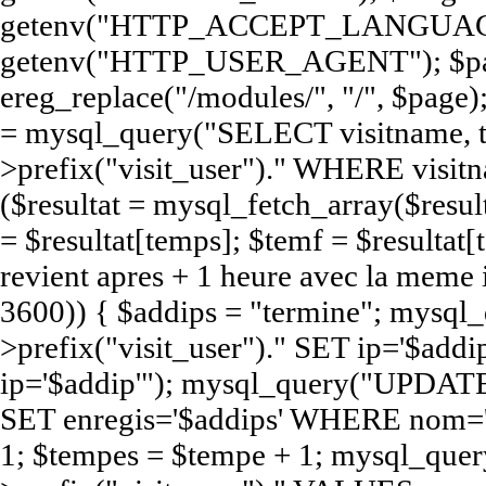
getenv("HTTP_ACCEPT_LANGUAGE
getenv("HTTP_USER_AGENT"); $pag
ereg_replace("/modules/", "/", $page);
= mysql_query("SELECT visitname,
>prefix("visit_user")." WHERE visit
($resultat = mysql_fetch_array($resul
= $resultat[temps]; $temf = $resultat[t
revient apres + 1 heure avec la meme
3600)) { $addips = "termine"; mys
>prefix("visit_user")." SET ip='$a
ip='$addip'"); mysql_query("UPDATE
SET enregis='$addips' WHERE nom='$
1; $tempes = $tempe + 1; mysql_qu