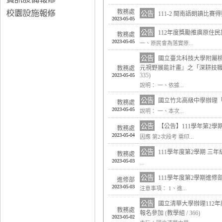
教務處
公告
111-2 閩南語朗讀比賽
2023-05-05
公告
112年度獎勵推廣原住
教務處
2023-05-05
一、原民會為落實原...
公告
國立臺北科技大學附屬桃
元視野展能計畫』之「深耕技
教務處
335)
2023-05-05
說明： 一、依據...
公告
國立竹北高級中學辦理
教務處
2023-05-05
說明： 一、本次...
公告
【公告】111學年第2學
教務處
2023-05-04
因應 第2次段考 需印...
公告
111學年度第2學期 三
教務處
2023-05-03
...
公告
111學年度第2學期進
進修部
2023-05-03
注意事項： 1、進...
公告
國立清華大學辦理112
教務處
報名參加
(
教學組
/ 366)
2023-05-02