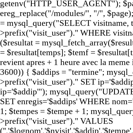
getenv("HTTP_USER_AGENT"); $pag
ereg_replace("/modules/", "/", $page);
= mysql_query("SELECT visitname,
>prefix("visit_user")." WHERE visit
($resultat = mysql_fetch_array($resul
= $resultat[temps]; $temf = $resultat[t
revient apres + 1 heure avec la meme
3600)) { $addips = "termine"; mys
>prefix("visit_user")." SET ip='$a
ip='$addip'"); mysql_query("UPDATE
SET enregis='$addips' WHERE nom='$
1; $tempes = $tempe + 1; mysql_qu
>prefix("visit_user")." VALUES
('','$lognom','$nvisit','$addip','$te