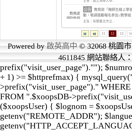
主旨：國立清華大學...
公告
教育部「親師生線上學
教務處
動，敬請鼓勵報名參加
(
教學組
2023-05-02
主旨：有關臺北市立...
11
12
13
1
Powered by
啟英高中
© 32068 桃園市
4611845 網站聯絡
prefix("visit_user_page").""); $num
+ 1) >= $httprefmax) { mysql_query
>prefix("visit_user_page")." WHERE e
FROM ".$xoopsDB->prefix("visit_user
($xoopsUser) { $lognom = $xoopsUse
getenv("REMOTE_ADDR"); $langue
getenv("HTTP_ACCEPT_LANGUAGE