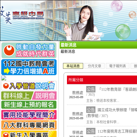
_
最新消息
最新消息
本站消息
分月文章
電子報列表
所屬分類
公告
「112年教育部『客語
教務處
/ 363)
2023-05-09
主旨：檢送本校客家...
公告
國立成功大學辦理「領
教務處
(
教學組
/ 307)
2023-05-09
主旨：本校社會科學...
公告
112年度桃青志工隊招募
學務處
2023-05-09