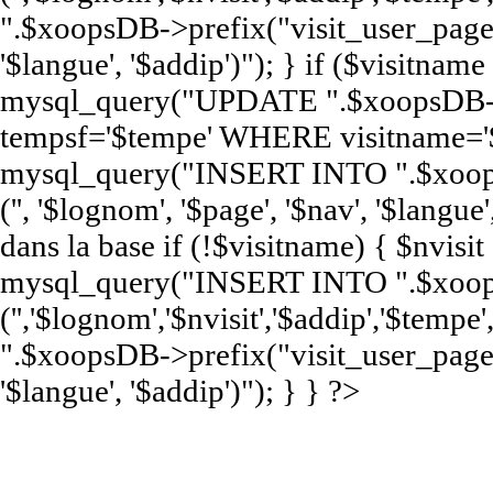
".$xoopsDB->prefix("visit_user_page")
'$langue', '$addip')"); } if ($visitna
mysql_query("UPDATE ".$xoopsDB->pr
tempsf='$tempe' WHERE visitname='$
mysql_query("INSERT INTO ".$xoop
('', '$lognom', '$page', '$nav', '$langue'
dans la base if (!$visitname) { $nvisi
mysql_query("INSERT INTO ".$xoops
('','$lognom','$nvisit','$addip','$te
".$xoopsDB->prefix("visit_user_page")
'$langue', '$addip')"); } } ?>