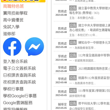
一、本局將建立專屬...
公告
國立臺中教育大學辦理2
教務處
報名參加
(
教學組
/ 363)
2023-05-08
主旨：本校數位內容...
公告
國立中央大學辦理線上講
教務處
及心理反應」，敬請師生踴躍
2023-05-08
主旨：本校訂於112年...
公告
轉知台中一中辦理多元
教務處
2023-05-08
一、為推動都會區學...
公告
112年度全國高級中等
學務處
2023-05-08
一、依據教育部國民...
學務處
公告
2023桃園鐵玫瑰熱音賞
(
2023-05-08
公告
桃園市112年度原語宙
學務處
2023-05-08
一、為推廣本市原住...
公告
111學年度第2學期第2
教務處
2023-05-05
請參閱附件檔
公告
修平科技大學112學年
輔導室
2023-05-05
身心障礙學生單獨招...