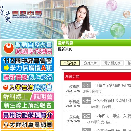
_
最新消息
最新消息
本站消息
分月文章
電子報列表
所屬分類
公告
111學年度第2學期第1
教務處
2023-03-28
請參閱附件檔
公告
報名公視節目《哈囉！
學務處
2023-03-28
一、《哈囉！你給問...
公告
112年四技二專統一入
教務處
2023-03-28
一、112學年度四技二...