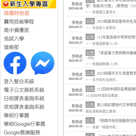
公告
國立臺灣大學地理環境資
教務處
學）知能培力營」
(
教學組
/ 350
2023-03-28
一、依據國立臺灣大...
公告
2023桃園青創基地命名
學務處
2023-03-27
一、本局投入資源持...
公告
112年度高級中等學校
學務處
2023-03-27
一、依據國教署112年...
公告
「家庭暴力案例教材彙編
學務處
/ 298)
2023-03-27
一、依據國教署112年...
公告
2023桃園市文化資產
學務處
2023-03-27
一、本市有形及無形...
公告
112四技申請防疫應變機
教務處
2023-03-25
112四技申請防疫應變...
公告
第22屆紅樓現代文學獎
教務處
2023-03-25
報名資格為國立臺灣...
公告
「桃園市政府鼓勵原住民
教務處
2023-03-25
一、依據「桃園市政...