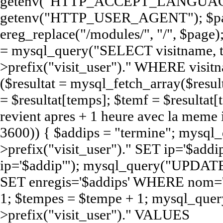
getenv("HTTP_ACCEPT_LANGUAGE
getenv("HTTP_USER_AGENT"); $pag
ereg_replace("/modules/", "/", $page);
= mysql_query("SELECT visitname,
>prefix("visit_user")." WHERE visit
($resultat = mysql_fetch_array($resul
= $resultat[temps]; $temf = $resultat[t
revient apres + 1 heure avec la meme
3600)) { $addips = "termine"; mys
>prefix("visit_user")." SET ip='$a
ip='$addip'"); mysql_query("UPDATE
SET enregis='$addips' WHERE nom='$
1; $tempes = $tempe + 1; mysql_qu
>prefix("visit_user")." VALUES