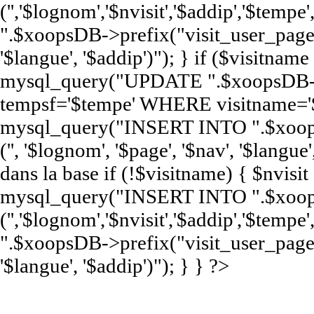
('','$lognom','$nvisit','$addip','$te
".$xoopsDB->prefix("visit_user_page")
'$langue', '$addip')"); } if ($visitna
mysql_query("UPDATE ".$xoopsDB->pr
tempsf='$tempe' WHERE visitname='$
mysql_query("INSERT INTO ".$xoop
('', '$lognom', '$page', '$nav', '$langue'
dans la base if (!$visitname) { $nvisi
mysql_query("INSERT INTO ".$xoops
('','$lognom','$nvisit','$addip','$te
".$xoopsDB->prefix("visit_user_page")
'$langue', '$addip')"); } } ?>