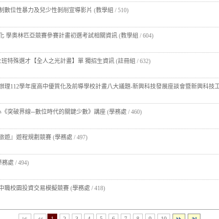
制數位性暴力及兒少性剝削宣導影片
(
教學組
/ 510)
國際化 學奧林匹亞競賽參賽計畫初選考試相關資訊
(
教學組
/ 604)
士班特殊選才【全人之光計畫】單 獨招生資訊
(
註冊組
/ 632)
辦理112學年度高中優質化及前導學校計畫八大議題-新興科技發展座談會暨新興科技
中心《突破界線─數位時代的關鍵少數》講座
(
學務處
/ 460)
續旅遊』遊程規劃競賽
(
學務處
/ 497)
學務處
/ 494)
高中職校園投資交易模擬競賽
(
學務處
/ 418)