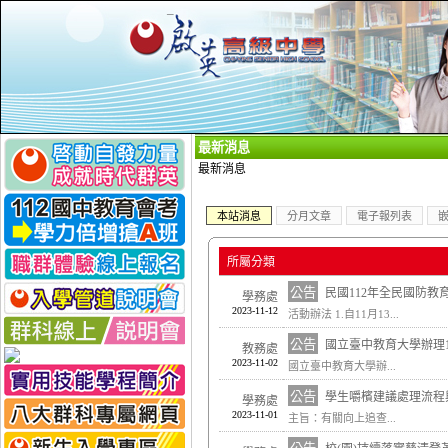
_
最新消息
最新消息
本站消息
分月文章
電子報列表
所屬分類
公告
民國112年全民國防
學務處
2023-11-12
活動辦法 1.自11月13...
公告
國立臺中教育大學辦理
教務處
2023-11-02
國立臺中教育大學辦...
公告
學生嚼檳建議處理流程
學務處
2023-11-01
主旨：有關向上追查...