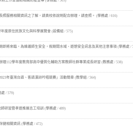
登革熱工作並協助相關防疫宣導
(
學務處
/ 503)
長照服務相關資訊之了解，請貴校依說明配合辦理，請查照。
(
學務處
/ 616)
2學年度原住民族文化與科學展覽會
(
設備組
/ 575)
期即將來臨，為維護師生安全，假期間水域、遊憩安全訊息及其他注意事項
(
學務處
/ 
辦理112學年度教育部高中優質化輔助方案教師社群專業成長研習
(
教務處
/ 538)
2023年臺灣台語、客語漢詩吟唱競賽」活動簡章
(
教學組
/ 564)
務處
/ 579)
子教師研習暨孝道推展志工培訓
(
學務處
/ 489)
保健相關資訊
(
學務處
/ 472)