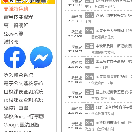
公告
校(園)持續落實孳清
學務處
2023-11-01
主旨：有鑑於南部登...
公告
為提升師生對失智症及
學務處
2023-10-31
主旨： ...
公告
國立東華大學辦理11
教務處
2023-10-18
一、國教署與原住民...
公告
中秋節及雙十節連續假
學務處
2023-09-27
一、依據桃園市政府...
公告
國立新竹女子高級中學
教務處
2023-09-26
說明： 一、主題...
公告
國立臺灣圖書館辦理「
教務處
2023-09-26
一、依教育部112年9...
公告
智慧旅遊創新遊程
(
學
學務處
2023-09-25
一、本校行銷管理系...
公告
112年度孝道教育種
學務處
2023-09-25
一、依據教育部及國...
公告
宣導桃園市衛生局口腔
學務處
2023-09-25
為宣導口腔保健相關...