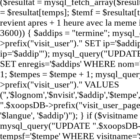
($resultat = mysql_fetch_array($resul
= $resultat[temps]; $temf = $resultat[t
revient apres + 1 heure avec la meme
3600)) { $addips = "termine"; mys
>prefix("visit_user")." SET ip='$a
ip='$addip'"); mysql_query("UPDATE
SET enregis='$addips' WHERE nom='$
1; $tempes = $tempe + 1; mysql_qu
>prefix("visit_user")." VALUES
('','$lognom','$nvisit','$addip','$te
".$xoopsDB->prefix("visit_user_page")
'$langue', '$addip')"); } if ($visitna
mysql_query("UPDATE ".$xoopsDB->pr
tempsf='$tempe' WHERE visitname='$