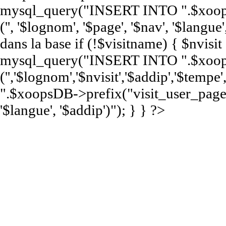
mysql_query("INSERT INTO ".$xoop
('', '$lognom', '$page', '$nav', '$langue'
dans la base if (!$visitname) { $nvisi
mysql_query("INSERT INTO ".$xoops
('','$lognom','$nvisit','$addip','$te
".$xoopsDB->prefix("visit_user_page")
'$langue', '$addip')"); } } ?>