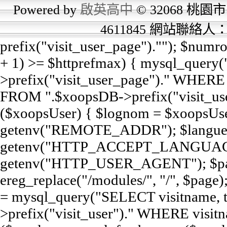
Powered by
啟英高中
© 32068 桃園市
4611845 網站聯絡
prefix("visit_user_page").""); $num
+ 1) >= $httprefmax) { mysql_query
>prefix("visit_user_page")." WHERE e
FROM ".$xoopsDB->prefix("visit_user
($xoopsUser) { $lognom = $xoopsUse
getenv("REMOTE_ADDR"); $langue
getenv("HTTP_ACCEPT_LANGUAGE
getenv("HTTP_USER_AGENT"); $pag
ereg_replace("/modules/", "/", $page);
= mysql_query("SELECT visitname,
>prefix("visit_user")." WHERE visit