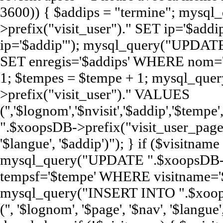
3600)) { $addips = "termine"; mys
>prefix("visit_user")." SET ip='$a
ip='$addip'"); mysql_query("UPDATE
SET enregis='$addips' WHERE nom='$
1; $tempes = $tempe + 1; mysql_qu
>prefix("visit_user")." VALUES
('','$lognom','$nvisit','$addip','$te
".$xoopsDB->prefix("visit_user_page")
'$langue', '$addip')"); } if ($visitna
mysql_query("UPDATE ".$xoopsDB->pr
tempsf='$tempe' WHERE visitname='$
mysql_query("INSERT INTO ".$xoop
('', '$lognom', '$page', '$nav', '$langue'