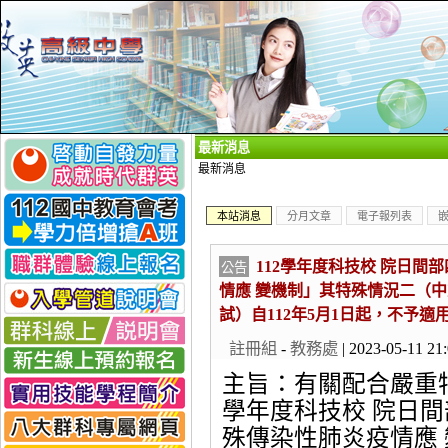
_
最新消息
最新消息
本站消息
分月文章
電子報列表
112學年度科技校 院日
公告
情應 變機制」其特殊情況二（
試）自112年5月1日起，不予適
註冊組
-
教務處
| 2023-05-11 21
主旨：有關配合嚴重特
學年度科技校 院日
殊傳染性肺炎疫情應