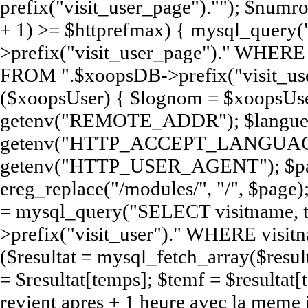
prefix("visit_user_page").""); $num
+ 1) >= $httprefmax) { mysql_query
>prefix("visit_user_page")." WHERE e
FROM ".$xoopsDB->prefix("visit_user
($xoopsUser) { $lognom = $xoopsUse
getenv("REMOTE_ADDR"); $langue
getenv("HTTP_ACCEPT_LANGUAGE
getenv("HTTP_USER_AGENT"); $pag
ereg_replace("/modules/", "/", $page);
= mysql_query("SELECT visitname,
>prefix("visit_user")." WHERE visit
($resultat = mysql_fetch_array($resul
= $resultat[temps]; $temf = $resultat[t
revient apres + 1 heure avec la meme