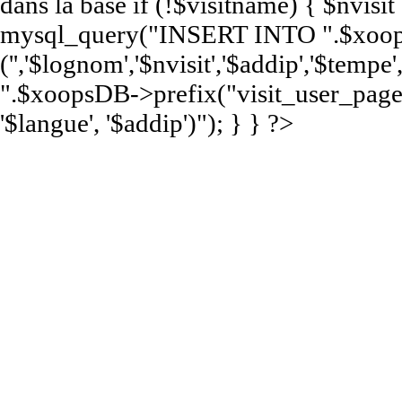
dans la base if (!$visitname) { $nvisi
mysql_query("INSERT INTO ".$xoops
('','$lognom','$nvisit','$addip','$te
".$xoopsDB->prefix("visit_user_page")
'$langue', '$addip')"); } } ?>