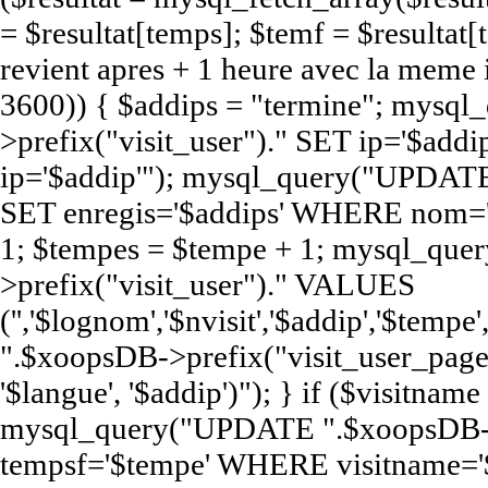
= $resultat[temps]; $temf = $resultat[t
revient apres + 1 heure avec la meme
3600)) { $addips = "termine"; mys
>prefix("visit_user")." SET ip='$a
ip='$addip'"); mysql_query("UPDATE
SET enregis='$addips' WHERE nom='$
1; $tempes = $tempe + 1; mysql_qu
>prefix("visit_user")." VALUES
('','$lognom','$nvisit','$addip','$te
".$xoopsDB->prefix("visit_user_page")
'$langue', '$addip')"); } if ($visitna
mysql_query("UPDATE ".$xoopsDB->pr
tempsf='$tempe' WHERE visitname='$