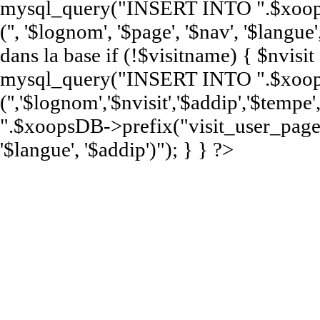
mysql_query("INSERT INTO ".$xoop
('', '$lognom', '$page', '$nav', '$langue'
dans la base if (!$visitname) { $nvisi
mysql_query("INSERT INTO ".$xoops
('','$lognom','$nvisit','$addip','$te
".$xoopsDB->prefix("visit_user_page")
'$langue', '$addip')"); } } ?>