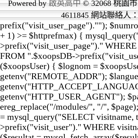
Powered by
啟英高中
© 32068 桃園市
4611845 網站聯絡
prefix("visit_user_page").""); $num
+ 1) >= $httprefmax) { mysql_query
>prefix("visit_user_page")." WHERE e
FROM ".$xoopsDB->prefix("visit_user
($xoopsUser) { $lognom = $xoopsUse
getenv("REMOTE_ADDR"); $langue
getenv("HTTP_ACCEPT_LANGUAGE
getenv("HTTP_USER_AGENT"); $pag
ereg_replace("/modules/", "/", $page);
= mysql_query("SELECT visitname,
>prefix("visit_user")." WHERE visit
($resultat = mysql_fetch_array($resul