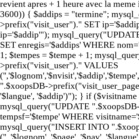
revient apres + 1 heure avec la meme
3600)) { $addips = "termine"; mys
>prefix("visit_user")." SET ip='$a
ip='$addip'"); mysql_query("UPDATE
SET enregis='$addips' WHERE nom='$
1; $tempes = $tempe + 1; mysql_qu
>prefix("visit_user")." VALUES
('','$lognom','$nvisit','$addip','$te
".$xoopsDB->prefix("visit_user_page")
'$langue', '$addip')"); } if ($visitna
mysql_query("UPDATE ".$xoopsDB->pr
tempsf='$tempe' WHERE visitname='$
mysql_query("INSERT INTO ".$xoop
('', '$lognom', '$page', '$nav', '$langue'