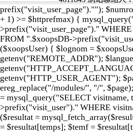
prefix("visit_user_page").""); $num
+ 1) >= $httprefmax) { mysql_query
>prefix("visit_user_page")." WHERE e
FROM ".$xoopsDB->prefix("visit_user
($xoopsUser) { $lognom = $xoopsUse
getenv("REMOTE_ADDR"); $langue
getenv("HTTP_ACCEPT_LANGUAGE
getenv("HTTP_USER_AGENT"); $pag
ereg_replace("/modules/", "/", $page);
= mysql_query("SELECT visitname,
>prefix("visit_user")." WHERE visit
($resultat = mysql_fetch_array($resul
= $resultat[temps]; $temf = $resultat[t