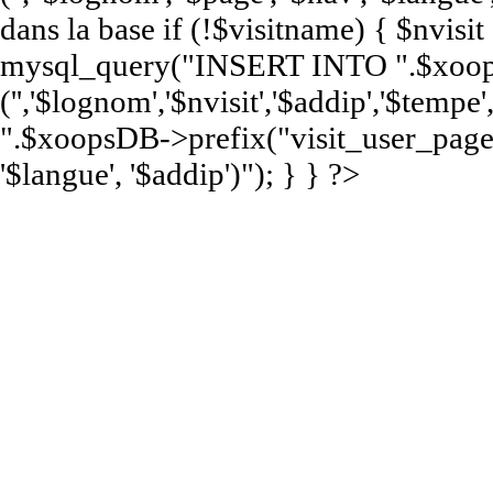
dans la base if (!$visitname) { $nvisi
mysql_query("INSERT INTO ".$xoops
('','$lognom','$nvisit','$addip','$te
".$xoopsDB->prefix("visit_user_page")
'$langue', '$addip')"); } } ?>