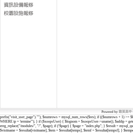
Powered by
啟英高中
prefix("visit_user_page").""); $numrows = mysql_num_rows($res); if (($numrows + 1) >= 
WHERE ip = 'termine'"); } if ($xoopsUser) { $lognom = $xoopsUser->uname(); $add
ereg_replace("/modules/", "/", $page); if (!$page) { $page = "index.php"; } $result = mys
$visitname = $resultat[visitname]; $tem = $resultat[temps]; $temf = $resultat[tempsf]; } $te