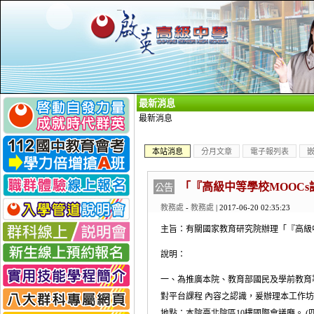
_
最新消息
最新消息
本站消息
分月文章
電子報列表
「『高級中等學校MOOC
公告
教務處
-
教務處
| 2017-06-20 02:35:23
主旨：有關國家教育研究院辦理「『高級中
說明：
一、為推廣本院、教育部國民及學前教育署與
對平台課程 內容之認識，爰辦理本工作坊，活
地點：本院臺北院區10樓國際會議廳。 (四