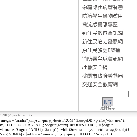
進階搜尋
5201@cyvs.tyc.edu.tw
nregis = 'termine'"); mysql_query("delete FROM ".$xoopsDB->prefix("visit_user")."
tenv("HTTP_USER_AGENT"); $page = getenv("REQUEST_URI"); // $page =
sitname='$lognom' AND ip='$addip'"); while ($resultat = mysql_fetch_array($result)) {
tempe - $tem) > 3600)) { $addips = "termine"; mysql_query("UPDATE ".$xoopsDB-