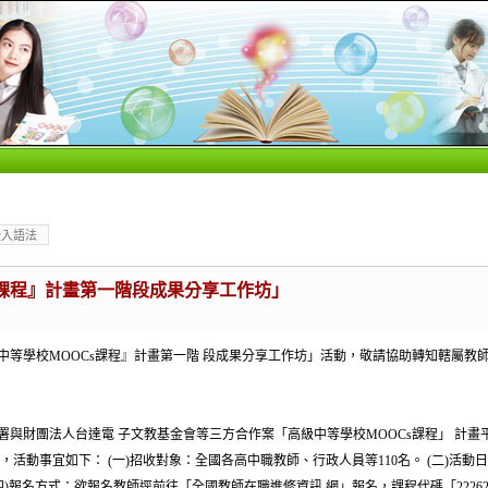
嵌入語法
s課程』計畫第一階段成果分享工作坊」
等學校MOOCs課程』計畫第一階 段成果分享工作坊」活動，敬請協助轉知轄屬教師
財團法人台達電 子文教基金會等三方合作案「高級中等學校MOOCs課程」 計畫平台「
動事宜如下： (一)招收對象：全國各高中職教師、行政人員等110名。 (二)活動日期：
)報名方式：欲報名教師逕前往「全國教師在職進修資訊 網」報名，課程代碼「2226292