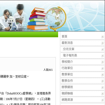
首頁
最新消息
分月文章
電子報列表
學校簡介
行政單位
人氣865
教學單位
踴躍參 加，至紉公誼。
教學合作
辦學績效
DeltaMOOCx愛學網」，並增進各界
親師聯絡
106年7月27日（星期四）。 (三)活動
網路資源
」。 (五)報名日期：即日起至106年7月