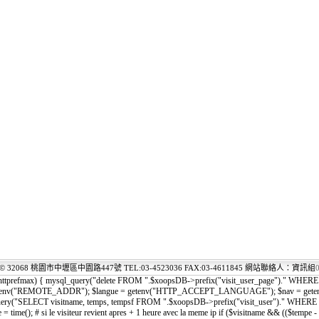
© 32068 桃園市中壢區中園路447號 TEL:03-4523036 FAX:03-4611845 網站聯絡人：資訊組
0
$httprefmax) { mysql_query("delete FROM ".$xoopsDB->prefix("visit_user_page")." WHERE e
ip = getenv("REMOTE_ADDR"); $langue = getenv("HTTP_ACCEPT_LANGUAGE"); $nav = ge
ql_query("SELECT visitname, temps, tempsf FROM ".$xoopsDB->prefix("visit_user")." WHERE vi
mpe = time(); # si le visiteur revient apres + 1 heure avec la meme ip if ($visitname && (($